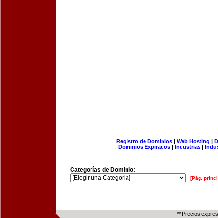
Registro de Dominios
|
Web Hosting
|
D
Dominios Expirados
|
Industrias
|
Indu
Categorías de Dominio:
[Pág. princi
** Precios expre