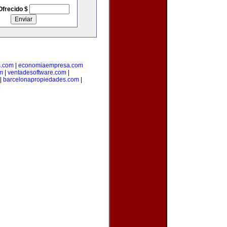
Ofrecido $
s.com
|
economiaempresa.com
m
|
ventadesoftware.com
|
|
barcelonapropiedades.com
|
|