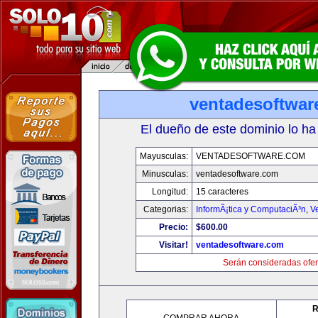
ventadesoftwar
El dueño de este dominio lo ha
Mayusculas:
VENTADESOFTWARE.COM
Minusculas:
ventadesoftware.com
Longitud:
15 caracteres
Categorias:
InformÃ¡tica y ComputaciÃ³n
,
V
Precio:
$600.00
Visitar!
ventadesoftware.com
Serán consideradas ofer
R