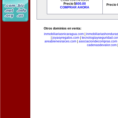
COMPRAR AHORA
Precio $
600.00
Precio 
COMPRAR AHORA
Otros dominios en venta:
inmobiliariasnicaragua.com
|
inmobiliariashondura
|
joyasyregalos.com
|
tecnologiayseguridad.co
areabienesraices.com
|
asociaciondecompras.com
cadenasdevalor.com