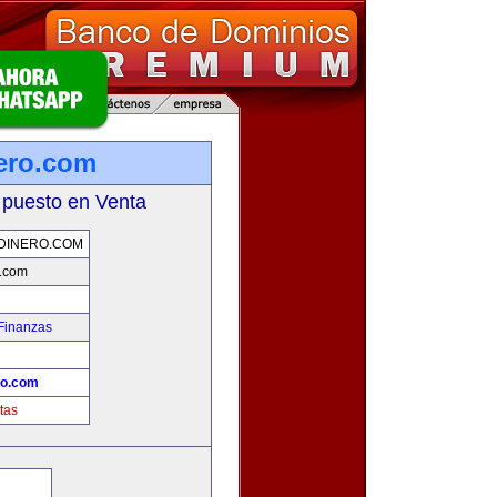
nero.com
 puesto en Venta
DINERO.COM
o.com
Finanzas
ro.com
tas