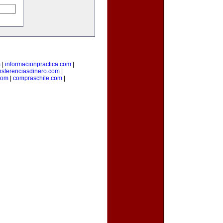
m
|
informacionpractica.com
|
nsferenciasdinero.com
|
com
|
compraschile.com
|