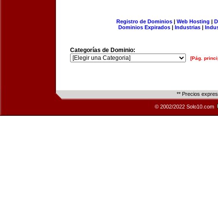
Registro de Dominios
|
Web Hosting
|
D
Dominios Expirados
|
Industrias
|
Indu
Categorías de Dominio:
[Pág. princi
** Precios expre
© 2002/2022 Solo10.com