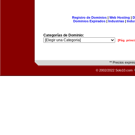
Registro de Dominios
|
Web Hosting
|
D
Dominios Expirados
|
Industrias
|
Indu
Categorías de Dominio:
[Pág. princi
** Precios expre
© 2002/2022 Solo10.com